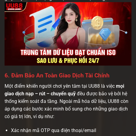
6. Đảm Bảo An Toàn Giao Dịch Tài Chính
Một điểm khiến người chơi yên tâm tại UU88 là việc
mọi
giao dịch nạp – rút – chuyển quỹ
đều được bảo vệ bởi hệ
thống kiểm soát đa tầng. Ngoài mã hóa dữ liệu, UU88 còn
áp dụng các bước xác minh bổ sung cho những giao dịch
có giá trị lớn, ví dụ như:
Xác nhận mã OTP qua điện thoại/email