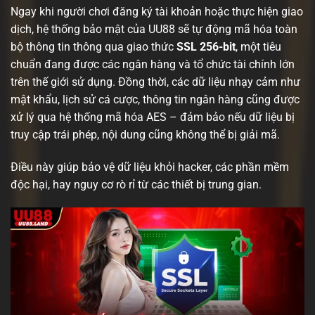
Ngay khi người chơi đăng ký tài khoản hoặc thực hiện giao
dịch, hệ thống bảo mật của UU88 sẽ tự động mã hóa toàn
bộ thông tin thông qua giao thức
SSL 256-bit
, một tiêu
chuẩn đang được các ngân hàng và tổ chức tài chính lớn
trên thế giới sử dụng. Đồng thời, các dữ liệu nhạy cảm như
mật khẩu, lịch sử cá cược, thông tin ngân hàng cũng được
xử lý qua hệ thống mã hóa AES – đảm bảo nếu dữ liệu bị
truy cập trái phép, nội dung cũng không thể bị giải mã.
Điều này giúp bảo vệ dữ liệu khỏi hacker, các phần mềm
độc hại, hay nguy cơ rò rỉ từ các thiết bị trung gian.