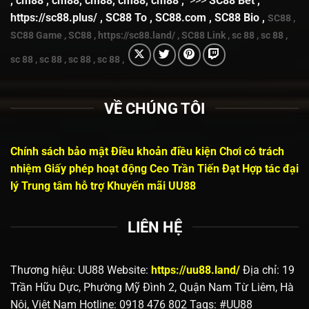
,
cm88
,
cm88
,
cm88
,
cm88
,
cm88
,
>>>
SC88 Bet
,
https://sc88.plus/
,
SC88 To
,
SC88.com
,
SC88 Bio
,
SC88
,
SC88 Game
,
SC88
,
https://sc88.land/
,
SC88 Link
,
sc 88
,
sc 88
,
sc 88
,
sc 88
,
sc 88
,
sc 88
,
VỀ CHÚNG TÔI
Chính sách bảo mật
Điều khoản điều kiện
Chơi có trách
nhiệm
Giấy phép hoạt động
Ceo Trần Tiến Đạt
Hợp tác đại
lý
Trung tâm hỗ trợ
Khuyến mãi UU88
LIÊN HỆ
Thương hiệu: UU88 Website:
https://uu88.land/
Địa chỉ: 19
Trần Hữu Dực, Phường Mỹ Đình 2, Quận Nam Từ Liêm, Hà
Nội, Việt Nam Hotline: 0918 476 802 Tags: #UU88