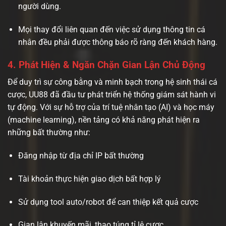
người dùng.
Mọi thay đổi liên quan đến việc sử dụng thông tin cá
nhân đều phải được thông báo rõ ràng đến khách hàng.
4. Phát Hiện & Ngăn Chặn Gian Lận Chủ Động
Để duy trì sự công bằng và minh bạch trong hệ sinh thái cá
cược, UU88 đã đầu tư phát triển hệ thống giám sát hành vi
tự động. Với sự hỗ trợ của trí tuệ nhân tạo (AI) và học máy
(machine learning), nền tảng có khả năng phát hiện ra
những bất thường như:
Đăng nhập từ địa chỉ IP bất thường
Tài khoản thực hiện giao dịch bất hợp lý
Sử dụng tool auto/robot để can thiệp kết quả cược
Gian lận khuyến mãi, thao túng tỉ lệ cược