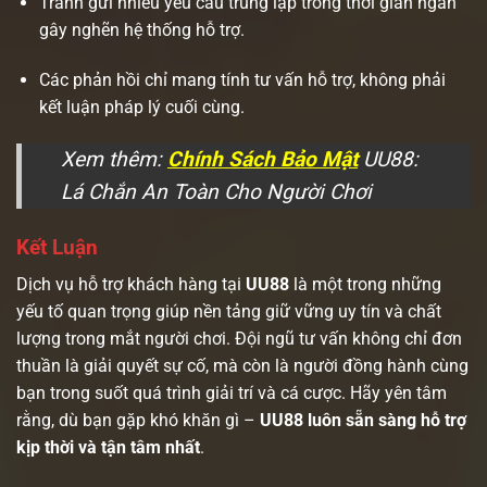
Tránh gửi nhiều yêu cầu trùng lặp trong thời gian ngắn
gây nghẽn hệ thống hỗ trợ.
Các phản hồi chỉ mang tính tư vấn hỗ trợ, không phải
kết luận pháp lý cuối cùng.
Xem thêm:
Chính Sách Bảo Mật
UU88:
Lá Chắn An Toàn Cho Người Chơi
Kết Luận
Dịch vụ hỗ trợ khách hàng tại
UU88
là một trong những
yếu tố quan trọng giúp nền tảng giữ vững uy tín và chất
lượng trong mắt người chơi. Đội ngũ tư vấn không chỉ đơn
thuần là giải quyết sự cố, mà còn là người đồng hành cùng
bạn trong suốt quá trình giải trí và cá cược. Hãy yên tâm
rằng, dù bạn gặp khó khăn gì –
UU88 luôn sẵn sàng hỗ trợ
kịp thời và tận tâm nhất
.