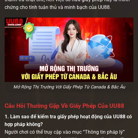
chứng cho tính tuân thủ và minh bạch của UU88.
Mở Rộng Thị Trường Với Giấy Phép Từ Canada & Bắc Âu
Câu Hỏi Thường Gặp Về Giấy Phép Của UU88
1. Làm sao để kiểm tra giấy phép hoạt động của UU88 có
hợp pháp không?
Người chơi có thể truy cập vào mục “Thông tin pháp lý”