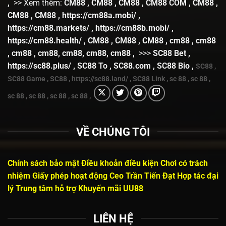
,
>> Xem thêm:
CM88
,
CM88
,
CM88
,
CM88 COM
,
CM88
,
CM88
,
CM88
,
https://cm88a.mobi/
,
https://cm88.markets/
,
https://cm88b.mobi/
,
https://cm88.health/
,
CM88
,
CM88
,
CM88
,
cm88
,
cm88
,
cm88
,
cm88
,
cm88
,
cm88
,
cm88
,
>>>
SC88 Bet
,
https://sc88.plus/
,
SC88 To
,
SC88.com
,
SC88 Bio
,
SC88
,
SC88 Game
,
SC88
,
https://sc88.land/
,
SC88 Link
,
sc 88
,
sc 88
,
sc 88
,
sc 88
,
sc 88
,
sc 88
,
VỀ CHÚNG TÔI
Chính sách bảo mật
Điều khoản điều kiện
Chơi có trách
nhiệm
Giấy phép hoạt động
Ceo Trần Tiến Đạt
Hợp tác đại
lý
Trung tâm hỗ trợ
Khuyến mãi UU88
LIÊN HỆ