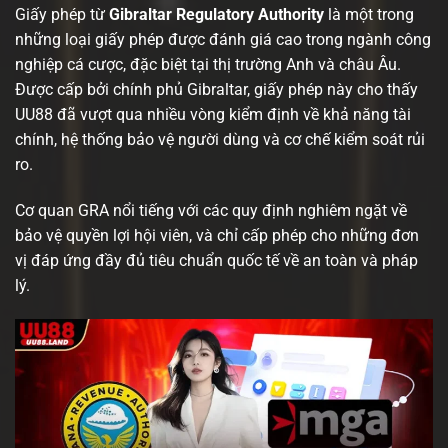
Giấy phép từ
Gibraltar Regulatory Authority
là một trong
những loại giấy phép được đánh giá cao trong ngành công
nghiệp cá cược, đặc biệt tại thị trường Anh và châu Âu.
Được cấp bởi chính phủ Gibraltar, giấy phép này cho thấy
UU88 đã vượt qua nhiều vòng kiểm định về khả năng tài
chính, hệ thống bảo vệ người dùng và cơ chế kiểm soát rủi
ro.
Cơ quan GRA nổi tiếng với các quy định nghiêm ngặt về
bảo vệ quyền lợi hội viên, và chỉ cấp phép cho những đơn
vị đáp ứng đầy đủ tiêu chuẩn quốc tế về an toàn và pháp
lý.