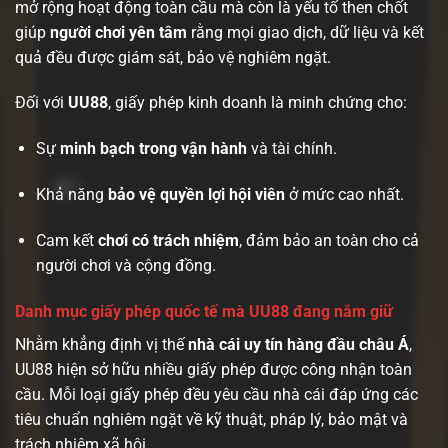
mở rộng hoạt động toàn cầu mà còn là yếu tố then chốt
giúp
người chơi yên tâm
rằng mọi giao dịch, dữ liệu và kết
quả đều được giám sát, bảo vệ nghiêm ngặt.
Đối với
UU88
, giấy phép kinh doanh là minh chứng cho:
Sự
minh bạch trong vận hành
và tài chính.
Khả năng
bảo vệ quyền lợi hội viên
ở mức cao nhất.
Cam kết
chơi có trách nhiệm
, đảm bảo an toàn cho cả
người chơi và cộng đồng.
Danh mục giấy phép quốc tế mà UU88 đang nắm giữ
Nhằm khẳng định vị thế
nhà cái uy tín hàng đầu châu Á
,
UU88 hiện sở hữu nhiều giấy phép được công nhận toàn
cầu. Mỗi loại giấy phép đều yêu cầu nhà cái đáp ứng các
tiêu chuẩn nghiêm ngặt về kỹ thuật, pháp lý, bảo mật và
trách nhiệm xã hội.