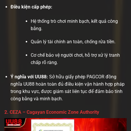
Điều kiện cấp phép:
Hệ thống trò chơi minh bạch, kết quả công
bằng.
Quản lý tài chính an toàn, chống rửa tiền.
Cơ chế bảo vệ người chơi, hỗ trợ xử lý tranh
chấp rõ ràng.
Ý nghĩa với UU88:
Sở hữu giấy phép PAGCOR đồng
nghĩa UU88 hoàn toàn đủ điều kiện vận hành hợp pháp
trong khu vực, được giám sát liên tục để đảm bảo tính
công bằng và minh bạch.
2. CEZA – Cagayan Economic Zone Authority