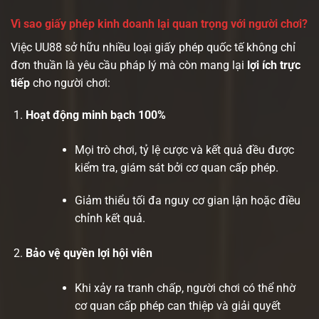
Vì sao giấy phép kinh doanh lại quan trọng với người chơi?
Việc UU88 sở hữu nhiều loại giấy phép quốc tế không chỉ
đơn thuần là yêu cầu pháp lý mà còn mang lại
lợi ích trực
tiếp
cho người chơi:
Hoạt động minh bạch 100%
Mọi trò chơi, tỷ lệ cược và kết quả đều được
kiểm tra, giám sát bởi cơ quan cấp phép.
Giảm thiểu tối đa nguy cơ gian lận hoặc điều
chỉnh kết quả.
Bảo vệ quyền lợi hội viên
Khi xảy ra tranh chấp, người chơi có thể nhờ
cơ quan cấp phép can thiệp và giải quyết