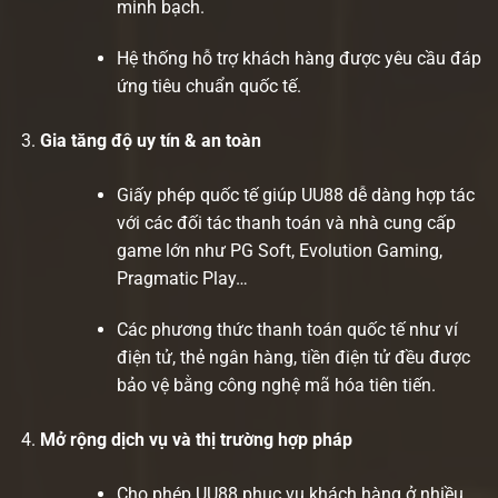
minh bạch.
Hệ thống hỗ trợ khách hàng được yêu cầu đáp
ứng tiêu chuẩn quốc tế.
Gia tăng độ uy tín & an toàn
Giấy phép quốc tế giúp UU88 dễ dàng hợp tác
với các đối tác thanh toán và nhà cung cấp
game lớn như PG Soft, Evolution Gaming,
Pragmatic Play…
Các phương thức thanh toán quốc tế như ví
điện tử, thẻ ngân hàng, tiền điện tử đều được
bảo vệ bằng công nghệ mã hóa tiên tiến.
Mở rộng dịch vụ và thị trường hợp pháp
Cho phép UU88 phục vụ khách hàng ở nhiều