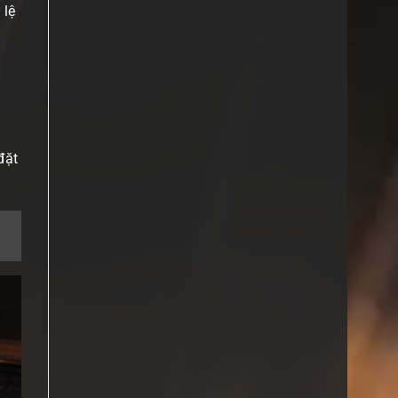
 lệ
đặt