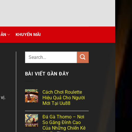
DẪN
KHUYẾN MÃI
BÀI VIẾT GẦN ĐÂY
Cách Chơi Roulette
vị.
Hiệu Quả Cho Người
Mới Tại Uu88
Đá Gà Thomo – Nơi
So Găng Đỉnh Cao
Của Những Chiến Kê