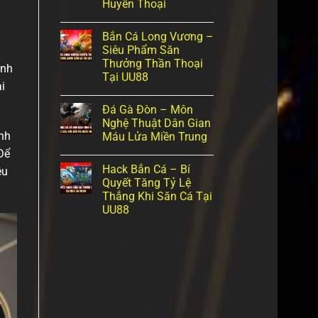
Huyền Thoại
Bắn Cá Long Vương –
Siêu Phẩm Săn
Thưởng Thần Thoại
ánh
Tại UU88
i
Đá Gà Đòn – Môn
Nghệ Thuật Dân Gian
ảnh
Máu Lửa Miền Trung
Để
Hack Bắn Cá – Bí
ệu
Quyết Tăng Tỷ Lệ
Thắng Khi Săn Cá Tại
UU88