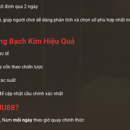
cố định qua 2 ngày
, giúp người chơi dễ dàng phân tích và chọn số phù hợp nhất m
ng Bạch Kim Hiệu Quả
ực tế
a vốn theo chiến lược
xác suất
để cập nhật cầu chính xác nhất
 UU88?
g, Nam
mỗi ngày
theo giờ quay chính thức