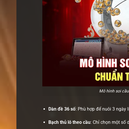
Mô hình soi cầu
Dàn đề 36 số
: Phù hợp để nuôi 3 ngày l
Bạch thủ lô theo cầu
: Chỉ chọn một số 