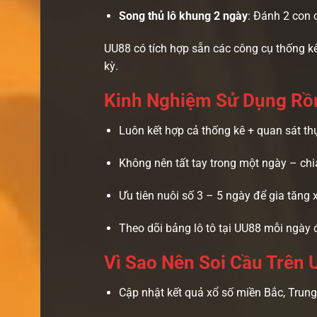
Song thủ lô khung 2 ngày
: Đánh 2 con 
UU88 có tích hợp sẵn các công cụ thống kê
kỳ.
Kinh Nghiệm Sử Dụng Rồ
Luôn kết hợp cả thống kê + quan sát th
Không nên tất tay trong một ngày – chi
Ưu tiên nuôi số 3 – 5 ngày để gia tăng 
Theo dõi bảng lô tô tại UU88 mỗi ngày 
Vì Sao Nên Soi Cầu Trên
Cập nhật kết quả xổ số miền Bắc, Trun