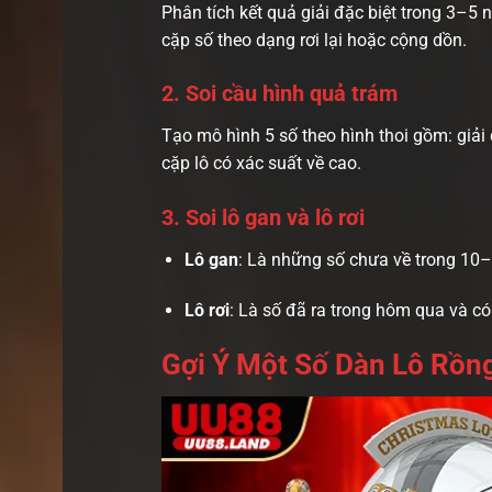
Phân tích kết quả giải đặc biệt trong 3–5 n
cặp số theo dạng rơi lại hoặc cộng dồn.
2. Soi cầu hình quả trám
Tạo mô hình 5 số theo hình thoi gồm: giải 
cặp lô có xác suất về cao.
3. Soi lô gan và lô rơi
Lô gan
: Là những số chưa về trong 10
Lô rơi
: Là số đã ra trong hôm qua và có
Gợi Ý Một Số Dàn Lô Rồn