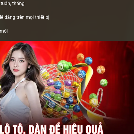
 tuần, tháng
ễ dàng trên mọi thiết bị
 mới