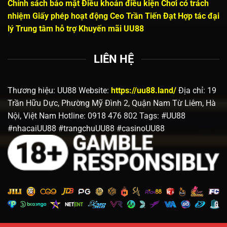
Chính sách bảo mật
Điều khoản điều kiện
Chơi có trách
nhiệm
Giấy phép hoạt động
Ceo Trần Tiến Đạt
Hợp tác đại
lý
Trung tâm hỗ trợ
Khuyến mãi UU88
LIÊN HỆ
Thương hiệu: UU88 Website:
https://uu88.land/
Địa chỉ: 19
Trần Hữu Dực, Phường Mỹ Đình 2, Quận Nam Từ Liêm, Hà
Nội, Việt Nam Hotline: 0918 476 802 Tags: #UU88
#nhacaiUU88 #trangchuUU88 #casinoUU88