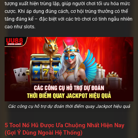
tượng xuất hiện trùng lặp, giúp người chơi tối ưu hóa mức
cược. Khi áp dụng đúng cách, cơ hội trúng thưởng có thể
tăng đáng kể – đặc biệt với các trò chơi có tính ngẫu nhiên
cao như slots.
Các công cụ hỗ trợ dự đoán thời điểm quay Jackpot hiệu quả
5 Tool Nổ Hũ Được Ưa Chuộng Nhất Hiện Nay
(Gợi Ý Dùng Ngoài Hệ Thống)