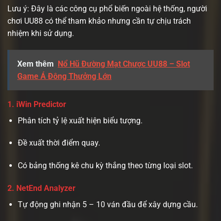
Lưu ý: Đây là các công cụ phổ biến ngoài hệ thống, người
chơi UU88 có thể tham khảo nhưng cần tự chịu trách
nhiệm khi sử dụng.
Xem thêm
Nổ Hũ Đường Mạt Chược UU88 – Slot
Game Á Đông Thưởng Lớn
1.
iWin Predictor
Phân tích tỷ lệ xuất hiện biểu tượng.
Đề xuất thời điểm quay.
Có bảng thống kê chu kỳ thắng theo từng loại slot.
2.
NetEnd Analyzer
Tự động ghi nhận 5 – 10 ván đầu để xây dựng cầu.