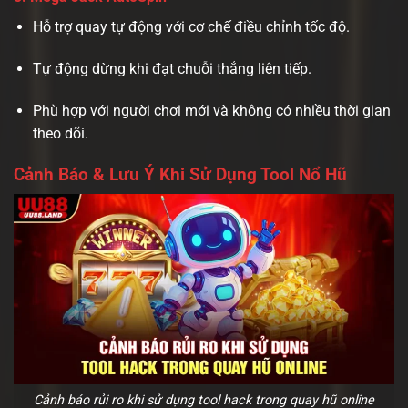
Hỗ trợ quay tự động với cơ chế điều chỉnh tốc độ.
Tự động dừng khi đạt chuỗi thắng liên tiếp.
Phù hợp với người chơi mới và không có nhiều thời gian
theo dõi.
Cảnh Báo & Lưu Ý Khi Sử Dụng Tool Nổ Hũ
Cảnh báo rủi ro khi sử dụng tool hack trong quay hũ online