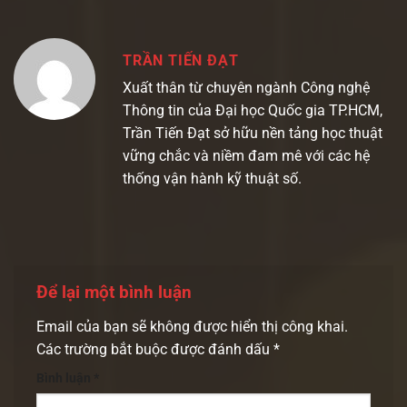
TRẦN TIẾN ĐẠT
Xuất thân từ chuyên ngành Công nghệ
Thông tin của Đại học Quốc gia TP.HCM,
Trần Tiến Đạt sở hữu nền tảng học thuật
vững chắc và niềm đam mê với các hệ
thống vận hành kỹ thuật số.
Để lại một bình luận
Email của bạn sẽ không được hiển thị công khai.
Các trường bắt buộc được đánh dấu
*
Bình luận
*