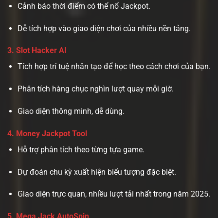
Cảnh báo thời điểm có thể nổ Jackpot.
Dễ tích hợp vào giao diện chơi của nhiều nền tảng.
3.
Slot Hacker AI
Tích hợp trí tuệ nhân tạo để học theo cách chơi của bạn.
Phân tích hàng chục nghìn lượt quay mỗi giờ.
Giao diện thông minh, dễ dùng.
4.
Money Jackpot Tool
Hỗ trợ phân tích theo từng tựa game.
Dự đoán chu kỳ xuất hiện biểu tượng đặc biệt.
Giao diện trực quan, nhiều lượt tải nhất trong năm 2025.
5.
Mega Jack AutoSpin